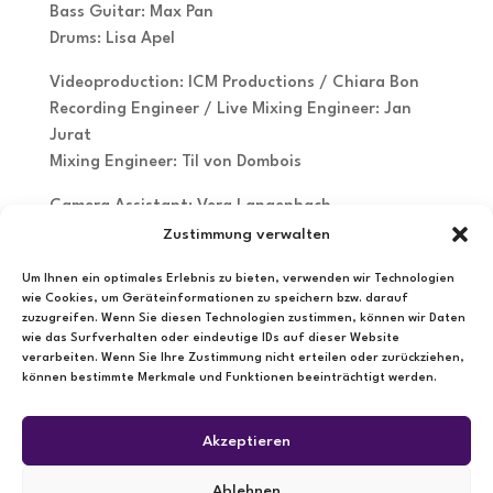
Bass Guitar: Max Pan
Drums: Lisa Apel
Videoproduction: ICM Productions / Chiara Bon
Recording Engineer / Live Mixing Engineer: Jan
Jurat
Mixing Engineer: Til von Dombois
Camera Assistant: Vera Langenbach
Recorded on April 22nd 2023 at Popular
Zustimmung verwalten
Convention Center
Um Ihnen ein optimales Erlebnis zu bieten, verwenden wir Technologien
(https://www.popconventioncenter.de)
wie Cookies, um Geräteinformationen zu speichern bzw. darauf
zuzugreifen. Wenn Sie diesen Technologien zustimmen, können wir Daten
All Songs written and composed by Greta
wie das Surfverhalten oder eindeutige IDs auf dieser Website
Langenbach
verarbeiten. Wenn Sie Ihre Zustimmung nicht erteilen oder zurückziehen,
können bestimmte Merkmale und Funktionen beeinträchtigt werden.
Akzeptieren
Ablehnen