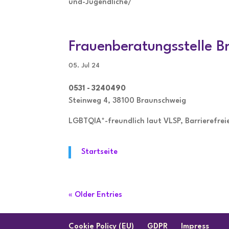
und-Jugendliche/
Frauenberatungsstelle B
05. Jul 24
0531 - 3240490
Steinweg 4, 38100 Braunschweig
LGBTQIA*-freundlich laut VLSP, Barrierefre
Startseite
« Older Entries
Cookie Policy (EU)
GDPR
Impress