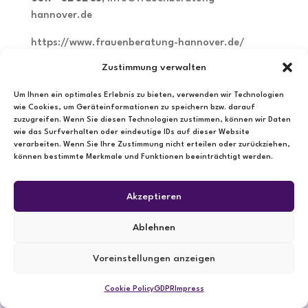
hannover.de
https://www.frauenberatung-hannover.de/
Zustimmung verwalten
Um Ihnen ein optimales Erlebnis zu bieten, verwenden wir Technologien
←
Frauennotruf Hannover
AMEOS Klinikum Hildesheim
→
wie Cookies, um Geräteinformationen zu speichern bzw. darauf
zuzugreifen. Wenn Sie diesen Technologien zustimmen, können wir Daten
wie das Surfverhalten oder eindeutige IDs auf dieser Website
verarbeiten. Wenn Sie Ihre Zustimmung nicht erteilen oder zurückziehen,
Skills
können bestimmte Merkmale und Funktionen beeinträchtigt werden.
Posted on
24. Jun 24
Akzeptieren
Ablehnen
Cookie Policy (EU)
GDPR
Impress
Voreinstellungen anzeigen
Cookie Policy
GDPR
Impress