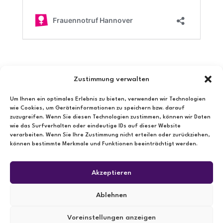
Zustimmung verwalten
Um Ihnen ein optimales Erlebnis zu bieten, verwenden wir Technologien
wie Cookies, um Geräteinformationen zu speichern bzw. darauf
←
Fachdienst Sozialpsychiatrischer Dienst
zuzugreifen. Wenn Sie diesen Technologien zustimmen, können wir Daten
Frauenberatung Hannover
→
wie das Surfverhalten oder eindeutige IDs auf dieser Website
verarbeiten. Wenn Sie Ihre Zustimmung nicht erteilen oder zurückziehen,
können bestimmte Merkmale und Funktionen beeinträchtigt werden.
Skills
Akzeptieren
Posted on
20. Apr 24
Ablehnen
Voreinstellungen anzeigen